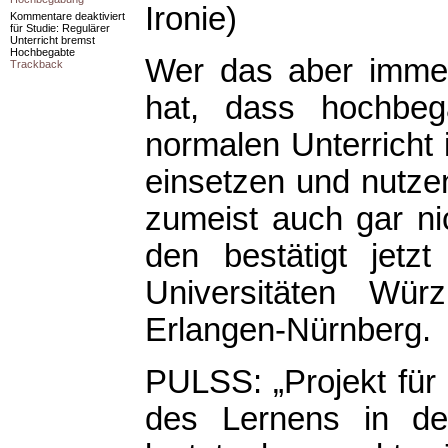
Ironie)
Kommentare deaktiviert
für Studie: Regulärer
Unterricht bremst
Hochbegabte
Wer das aber imme
Trackback
hat, dass hochbeg
normalen Unterricht i
einsetzen und nutz
zumeist auch gar nic
den bestätigt jetz
Universitäten Wür
Erlangen-Nürnberg.
PULSS: „Projekt für
des Lernens in de